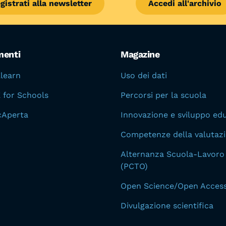
gistrati alla newsletter
Accedi all'archivio
menti
Magazine
Elearn
Uso dei dati
E for Schools
Percorsi per la scuola
cAperta
Innovazione e sviluppo edu
Competenze della valutaz
Alternanza Scuola-Lavoro
(PCTO)
Open Science/Open Acces
Divulgazione scientifica