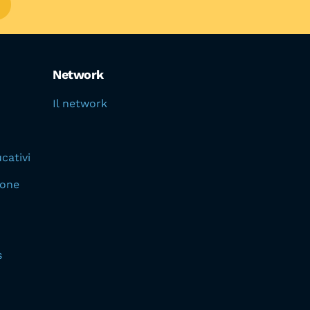
Network
Il network
cativi
ione
s