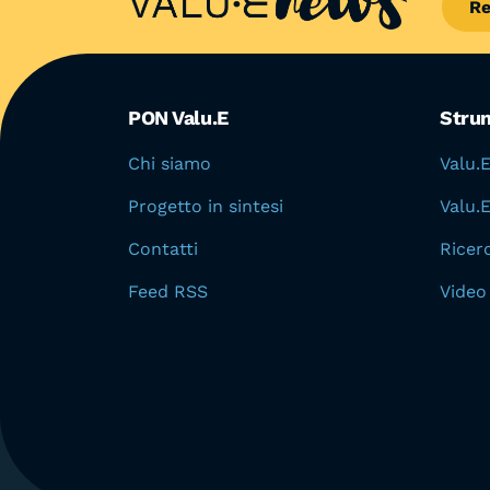
Re
Aree del portale
PON Valu.E
Stru
Chi siamo
Valu.
Progetto in sintesi
Valu.
Contatti
Ricer
Feed RSS
Video